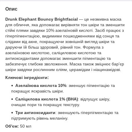
Опис
Drunk Elephant Bouncy Brightfacial
— це незмивна маска
для обличчя, яка допомагає вирівняти тон шкіри та зменшити
стійкі плями завдяки 10% азелаїновій кислоті. Засіб працює з
гіперпігментацією, видимими пошкодженнями від сонця та
слідами від акне, покращуючи зовнішній вигляд шкіри та
даруючи їй більш здоровий, рівний тон. Формула з
азелаїновою кислотою, саліциловою кислотою та
антиоксидантами допомагає зменшити пігментацію та
забезпечує глибоке зволоження. Маска також зміцнює бар'єр
шкіри завдяки рослинним оліям, церамідам і ніацинамідові.
Ключові інгредієнти:
Азелаїнова кислота 10%
: зменшує пігментацію та
покращує яскравість шкіри.
Саліцилова кислота 1% (BHA)
: відлущує шкіру,
очищає пори та покращує текстуру.
Три антиоксиданти
: зменшують гіперпігментацію та
підтримують рівень меланіну.
Об'єм:
50 мл