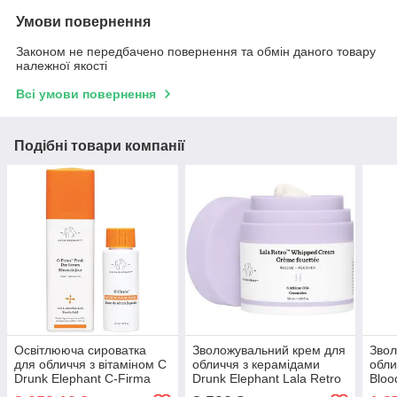
Умови повернення
Законом не передбачено повернення та обмін даного товару
належної якості
Всі умови повернення
Подібні товари компанії
Освітлююча сироватка
Зволожувальний крем для
Звол
для обличчя з вітаміном С
обличчя з керамідами
обли
Drunk Elephant C-Firma
Drunk Elephant Lala Retro
Bloo
Fresh Day Serum 28 мл
Whipped Cream 50 мл
з гі