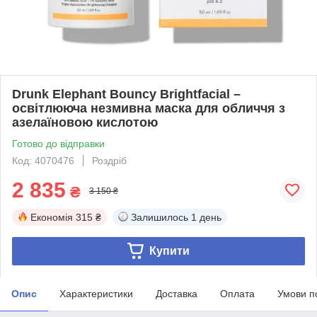
Drunk Elephant Bouncy Brightfacial –
освітлююча незмивна маска для обличчя з
азелаїновою кислотою
Готово до відправки
Код: 4070476
Роздріб
2 835
₴
3 150 ₴
Економія
315 ₴
Залишилось
1 день
Купити
Опис
Характеристики
Доставка
Оплата
Умови п