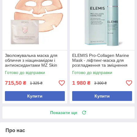
Зволожувальна маска для
ELEMIS Pro-Collagen Marine
обличчя з ніацинамідом і
Mask - ліфтинг-маска для
антиоксидантами MZ Skin
розгладження та зміцнення
Anti-Pollution Hydrating Face
шкіри
Готово до відправки
Готово до відправки
Mask
715,50
1 980
₴
₴
1 325 ₴
3 300 ₴
Купити
Купити
Показати ще
Про нас