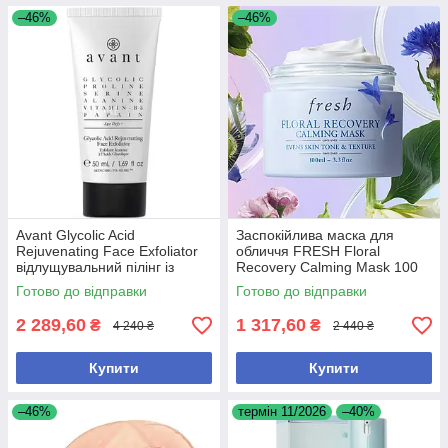
–46%
–46%
Avant Glycolic Acid
Заспокійлива маска для
Rejuvenating Face Exfoliator
обличчя FRESH Floral
відлущувальний пілінг із
Recovery Calming Mask 100
гліколевою кислотою
мл
Готово до відправки
Готово до відправки
2 289,60
1 317,60
₴
₴
4 240 ₴
2 440 ₴
Купити
Купити
–46%
термін 11/2026
–40%