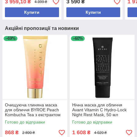
3 959,10
3 590
1 9
₴
₴
4 399 ₴
50 м
Купити
Купити
Акційні пропозиції та новинки
–69%
–60%
Очищуюча глиняна маска
Нічна маска для обличчя
для обличчя BYROE Peach
Avant Vitamin C Hydro-Lock
Kombucha Tea з екстрактом
Night Rest Mask, 50 мл
персика та комбучі
Готово до відправки
Готово до відправки
868
1 608
₴
₴
2 800 ₴
4 020 ₴