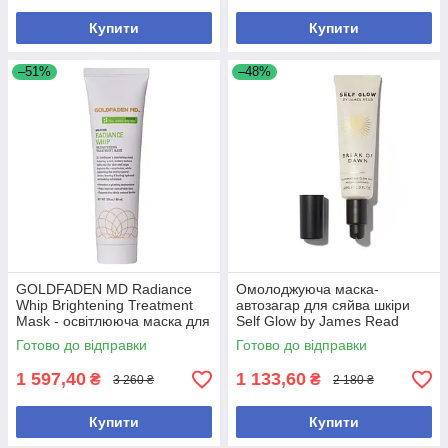
Купити
Купити
–51%
–48%
GOLDFADEN MD Radiance
Омолоджуюча маска-
Whip Brightening Treatment
автозагар для сяйва шкіри
Mask - освітлююча маска для
Self Glow by James Read
сяйва шкіри
Break of Dawn, 60 мл
Готово до відправки
Готово до відправки
1 597,40
1 133,60
₴
₴
3 260 ₴
2 180 ₴
Купити
Купити