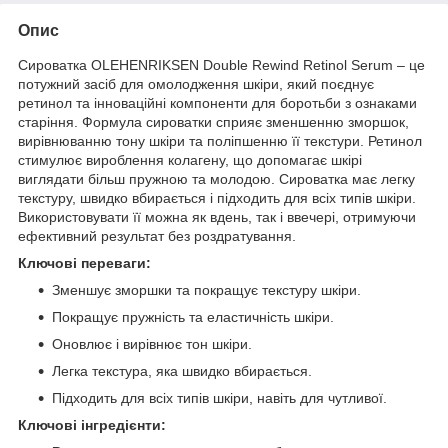
Опис
Сироватка OLEHENRIKSEN Double Rewind Retinol Serum – це
потужний засіб для омолодження шкіри, який поєднує
ретинол та інноваційні компоненти для боротьби з ознаками
старіння. Формула сироватки сприяє зменшенню зморшок,
вирівнюванню тону шкіри та поліпшенню її текстури. Ретинол
стимулює вироблення колагену, що допомагає шкірі
виглядати більш пружною та молодою. Сироватка має легку
текстуру, швидко вбирається і підходить для всіх типів шкіри.
Використовувати її можна як вдень, так і ввечері, отримуючи
ефективний результат без роздратування.
Ключові переваги:
Зменшує зморшки та покращує текстуру шкіри.
Покращує пружність та еластичність шкіри.
Оновлює і вирівнює тон шкіри.
Легка текстура, яка швидко вбирається.
Підходить для всіх типів шкіри, навіть для чутливої.
Ключові інгредієнти: