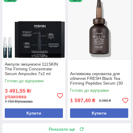
Ампули зміцнюючі 111SKIN
The Firming Concentrate
Serum Ampoules 7x2 ml
Антивікова сироватка для
обличчя FRESH Black Tea
Готово до відправки
Firming Peptides Serum (30
мл)
3 491,55
Готово до відправки
₴/
упаковка
1 597,40
₴
3 260 ₴
7 759 ₴/упаковка
Купити
Купити
Показати ще