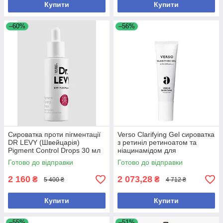
Купити
Купити
–60%
–56%
Сироватка проти пігментації
Verso Clarifying Gel сироватка
DR LEVY (Швейцарія)
з ретиніл ретиноатом та
Pigment Control Drops 30 мл
ніацинамідом для
(без коробки, з набору)
проблемної шкіри, 30 мл (без
Готово до відправки
Готово до відправки
коробки, з набору)
2 160
2 073,28
₴
₴
5 400 ₴
4 712 ₴
Купити
Купити
–55%
–51%