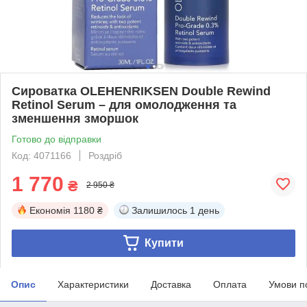
Сироватка OLEHENRIKSEN Double Rewind
Retinol Serum – для омолодження та
зменшення зморшок
Готово до відправки
Код: 4071166
Роздріб
1 770
₴
2 950 ₴
Економія
1180 ₴
Залишилось
1 день
Купити
Опис
Характеристики
Доставка
Оплата
Умови п