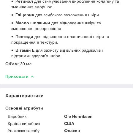
Ретинол
для стимулювання вироблення колагену та
зменшення зморшок.
Гліцерин
для глибокого зволоження шкіри.
Масло шипшини
для відновлення шкіри та
зменшення почервоніння.
Пептиди
для підвищення еластичності шкіри та
покращення її текстури.
Вітамін E
для захисту від вільних радикалів і
підтримки здоров'я шкіри.
Об'єм:
30 мл
Приховати
Характеристики
Основні атрибути
Виробник
Ole Henriksen
Країна виробник
США
Упаковка засобу
Флакон