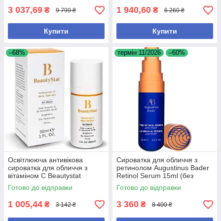
3 037,69
1 940,60
₴
₴
9 799 ₴
6 260 ₴
Купити
Купити
–68%
термін 11/2026
–60%
Освітлююча антивікова
Сироватка для обличчя з
сироватка для обличчя з
ретинолом Augustinus Bader
вітаміном С Beautystat
Retinol Serum 15ml (без
Universal C Skin Refiner 30 мл
коробки)
Готово до відправки
Готово до відправки
1 005,44
3 360
₴
₴
3 142 ₴
8 400 ₴