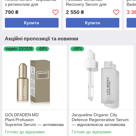
з ретинолом для
Recovery Serum для
Bade
початківців від зморшок і
відновлення, зволоження
(без
790
2 550
3 3
₴
₴
текстури шкіри
та зменшення
почервоніння
Купити
Купити
Акційні пропозиції та новинки
термін 10/2026
–69%
–69%
GOLDFADEN MD
Jacqueline Organic City
Plant Profusion
Defence Regenerative Serum
Supreme Serum — антивікова
— відновлююча антивікова
сироватка зі стовбуровими
сироватка, 30 мл
Готово до відправки
Готово до відправки
клітинами рослин, 30 мл