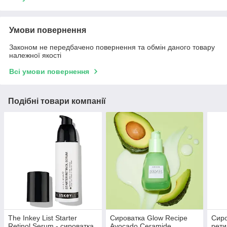
Умови повернення
Законом не передбачено повернення та обмін даного товару
належної якості
Всі умови повернення
Подібні товари компанії
The Inkey List Starter
Сироватка Glow Recipe
Сиро
Retinol Serum - сироватка
Avocado Ceramide
рети