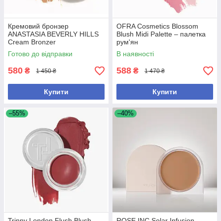
Кремовий бронзер
OFRA Cosmetics Blossom
ANASTASIA BEVERLY HILLS
Blush Midi Palette – палетка
Cream Bronzer
рум'ян
Готово до відправки
В наявності
580
588
₴
₴
1 450 ₴
1 470 ₴
Купити
Купити
–55%
–40%
Trinny London Flush Blush
ROSE INC Solar Infusion