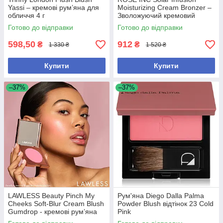
Yassi – кремові рум’яна для
Moisturizing Cream Bronzer –
обличчя 4 г
Зволожуючий кремовий
бронзер, відтінок Parrot Cay
Готово до відправки
Готово до відправки
598,50
912
₴
₴
1 330 ₴
1 520 ₴
Купити
Купити
–37%
–37%
LAWLESS Beauty Pinch My
Рум'яна Diego Dalla Palma
Cheeks Soft-Blur Cream Blush
Powder Blush відтінок 23 Cold
Gumdrop - кремові румʼяна
Pink
для щік і губ