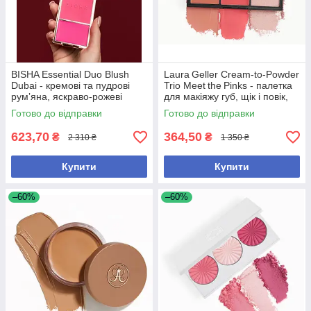
BISHA Essential Duo Blush
Laura Geller Cream‑to‑Powder
Dubai - кремові та пудрові
Trio Meet the Pinks - палетка
румʼяна, яскраво-рожеві
для макіяжу губ, щік і повік,
6 г
Готово до відправки
Готово до відправки
623,70
364,50
₴
₴
2 310 ₴
1 350 ₴
Купити
Купити
–60%
–60%