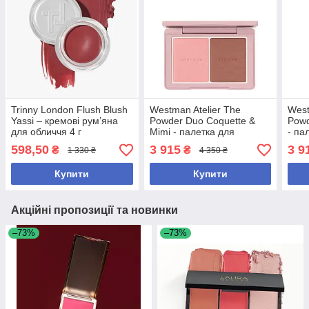
Trinny London Flush Blush
Westman Atelier The
West
Yassi – кремові рум’яна
Powder Duo Coquette &
Powd
для обличчя 4 г
Mimi - палетка для
- па
макіяжу обличчя без
обли
598,50
3 915
3 9
₴
₴
1 330 ₴
4 350 ₴
тальку
(кон
(контур + рум’яна), 4.8 г
Купити
Купити
Акційні пропозиції та новинки
–73%
–73%