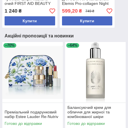
очей FIRST AID BEAUTY
Elemis Pro-collagen Night
Hydrating Eye Cream with
Cream 15 ml
1 240
599,20
₴
₴
749 ₴
Hyaluronic Acid 15 ml
Купити
Купити
Акційні пропозиції та новинки
–70%
–64%
Балансуючий крем для
Преміальний подарунковий
обличчя для жирної та
набір Estee Lauder Re-Nutriv
комбінованої шкіри
Omorovicza Balancing
Готово до відправки
Готово до відправки
Moisturiser 50 мл