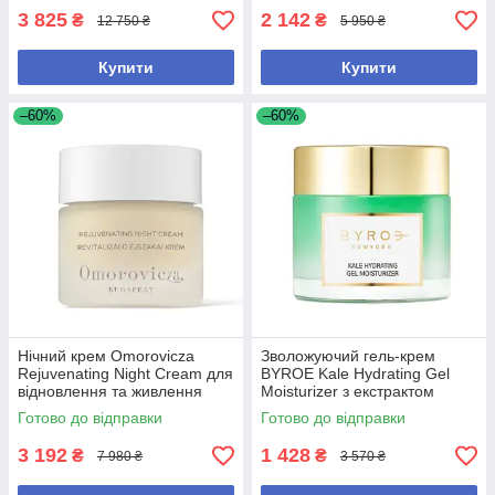
3 825
2 142
₴
₴
12 750 ₴
5 950 ₴
Купити
Купити
–60%
–60%
Нічний крем Omorovicza
Зволожуючий гель-крем
Rejuvenating Night Cream для
BYROE Kale Hydrating Gel
відновлення та живлення
Moisturizer з екстрактом
шкіри 50 мл
кейлу для інтенсивного
Готово до відправки
Готово до відправки
зволоження шкіри, 50 мл
3 192
1 428
₴
₴
7 980 ₴
3 570 ₴