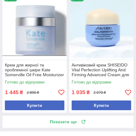
Крем для жирної та
Антивіковий крем SHISEIDO
проблемної шкіри Kate
Vital Perfection Uplifting And
Somerville Oil Free Moisturizer
Firming Advanced Cream для
50 ml
пружності та сяйва шкіри, 15
Готово до відправки
Готово до відправки
мл
1 445
1 035
₴
₴
2 890 ₴
2 070 ₴
Купити
Купити
Показати ще