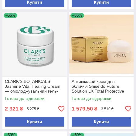
Купити
Купити
–56%
–55%
CLARK'S BOTANICALS
Антивіковий крем для
Jasmine Vital Healing Cream
обличчя Shiseido Future
— омолоджувальний гель-
Solution LX Total Protective
крем для обличчя з
Cream SPF 20, 15ml
Готово до відправки
Готово до відправки
жасмином 50 мл
2 321
1 579,50
₴
₴
5 275 ₴
3 510 ₴
Купити
Купити
–50%
–50%