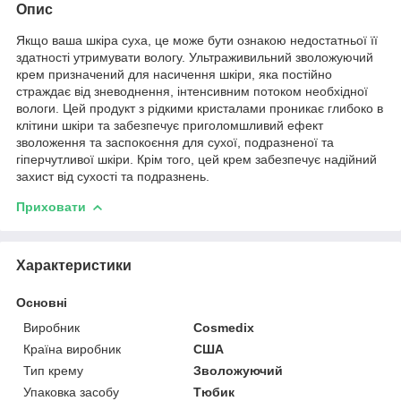
Опис
Якщо ваша шкіра суха, це може бути ознакою недостатньої її
здатності утримувати вологу. Ультраживильний зволожуючий
крем призначений для насичення шкіри, яка постійно
страждає від зневоднення, інтенсивним потоком необхідної
вологи. Цей продукт з рідкими кристалами проникає глибоко в
клітини шкіри та забезпечує приголомшливий ефект
зволоження та заспокоєння для сухої, подразненої та
гіперчутливої шкіри. Крім того, цей крем забезпечує надійний
захист від сухості та подразнень.
Приховати
Характеристики
Основні
Виробник
Cosmedix
Країна виробник
США
Тип крему
Зволожуючий
Упаковка засобу
Тюбик