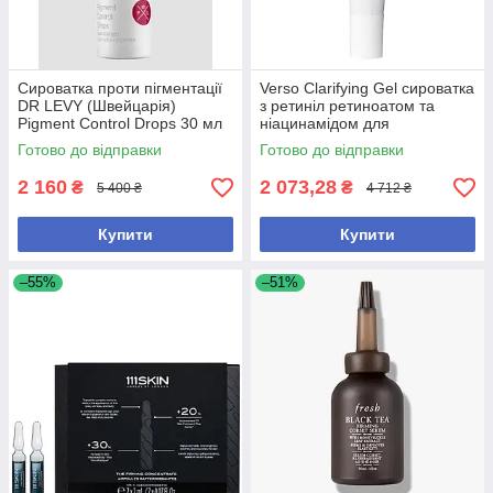
Сироватка проти пігментації
Verso Clarifying Gel сироватка
DR LEVY (Швейцарія)
з ретиніл ретиноатом та
Pigment Control Drops 30 мл
ніацинамідом для
(без коробки, з набору)
проблемної шкіри, 30 мл (без
Готово до відправки
Готово до відправки
коробки, з набору)
2 160
2 073,28
₴
₴
5 400 ₴
4 712 ₴
Купити
Купити
–55%
–51%