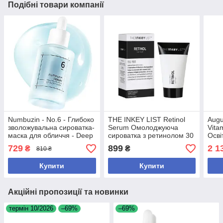
Подібні товари компанії
Numbuzin - No.6 - Глибоко
THE INKEY LIST Retinol
Augu
зволожувальна сироватка-
Serum Омолоджуюча
Vita
маска для обличчя - Deep
сироватка з ретинолом 30
Осві
Sleep Mask Serum - 50ml
мл
віта
729
899
2 1
₴
₴
810 ₴
5 мл
Купити
Купити
Акційні пропозиції та новинки
термін 10/2026
–69%
–69%