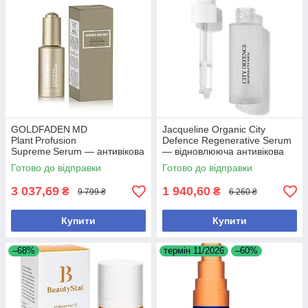
GOLDFADEN MD
Jacqueline Organic City
Plant Profusion
Defence Regenerative Serum
Supreme Serum — антивікова
— відновлююча антивікова
сироватка зі стовбуровими
сироватка, 30 мл
Готово до відправки
Готово до відправки
клітинами рослин, 30 мл
3 037,69
1 940,60
₴
₴
9 799 ₴
6 260 ₴
Купити
Купити
–68%
термін 11/2026
–60%