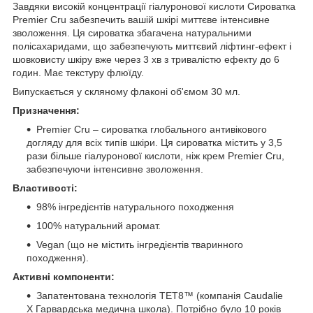
Завдяки високій концентрації гіалуронової кислоти Сироватка
Premier Cru забезпечить вашій шкірі миттєве інтенсивне
зволоження. Ця сироватка збагачена натуральними
полісахаридами, що забезпечують миттєвий ліфтинг-ефект і
шовковисту шкіру вже через 3 хв з тривалістю ефекту до 6
годин. Має текстуру флюїду.
Випускається у скляному флаконі об'ємом 30 мл.
Призначення:
Premier Cru – сироватка глобального антивікового
догляду для всіх типів шкіри. Ця сироватка містить у 3,5
рази більше гіалуронової кислоти, ніж крем Premier Cru,
забезпечуючи інтенсивне зволоження.
Властивості:
98% інгредієнтів натурального походження
100% натуральний аромат.
Vegan (що не містить інгредієнтів тваринного
походження).
Активні компоненти:
Запатентована технологія TET8™ (компанія Caudalie
Х Гарвардська медична школа). Потрібно було 10 років