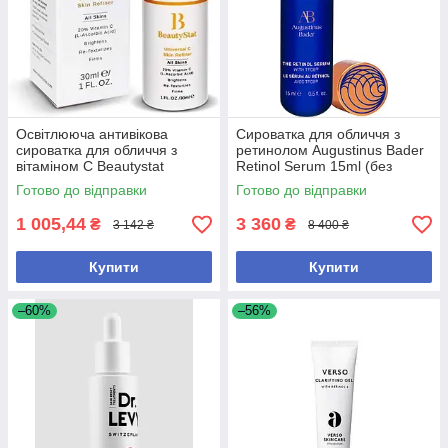
Освітлююча антивікова
Сироватка для обличчя з
сироватка для обличчя з
ретинолом Augustinus Bader
вітаміном С Beautystat
Retinol Serum 15ml (без
Universal C Skin Refiner 30 мл
коробки)
Готово до відправки
Готово до відправки
1 005,44
3 360
₴
₴
3 142 ₴
8 400 ₴
Купити
Купити
–60%
–56%