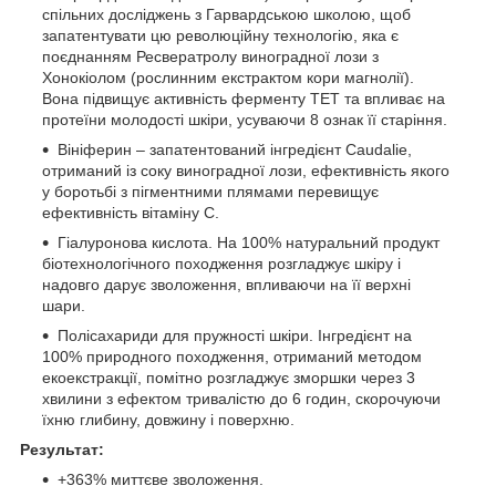
спільних досліджень з Гарвардською школою, щоб
запатентувати цю революційну технологію, яка є
поєднанням Ресвератролу виноградної лози з
Хонокіолом (рослинним екстрактом кори магнолії).
Вона підвищує активність ферменту TET та впливає на
протеїни молодості шкіри, усуваючи 8 ознак її старіння.
Вініферин – запатентований інгредієнт Caudalie,
отриманий із соку виноградної лози, ефективність якого
у боротьбі з пігментними плямами перевищує
ефективність вітаміну C.
Гіалуронова кислота. На 100% натуральний продукт
біотехнологічного походження розгладжує шкіру і
надовго дарує зволоження, впливаючи на її верхні
шари.
Полісахариди для пружності шкіри. Інгредієнт на
100% природного походження, отриманий методом
екоекстракції, помітно розгладжує зморшки через 3
хвилини з ефектом тривалістю до 6 годин, скорочуючи
їхню глибину, довжину і поверхню.
Результат:
+363% миттєве зволоження.