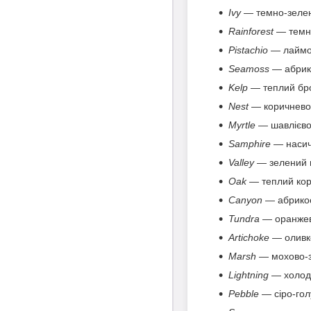
Ivy
— темно-зеле
Rainforest
— темно
Pistachio
— лаймо
Seamoss
— абрик
Kelp
— теплий бр
Nest
— коричнево
Myrtle
— шавлієво
Samphire
— насич
Valley
— зелений 
Oak
— теплий кор
Canyon
— абрико
Tundra
— оранжев
Artichoke
— оливк
Marsh
— мохово-з
Lightning
— холод
Pebble
— сіро-гол