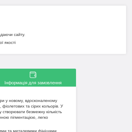
идаючи сайту.
ї якості
Інформація для замовлення
три у новому, вдосконаленому
 фіолетових та сірих кольорів. У
у створювати безмежну кількість
ченою пігментацією, легко
ними та металевими фінішами.