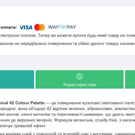
електронні платежі. Тепер ви можете купити будь-який товар не пок
аконом не передбачено повернення та обмін даного товару належно
Характеристики
cal 42 Colour Palette
— це повернення культової лімітованої палі
родою, вона об’єднує 42 відтінки зелених, абрикосових, землистих,
’які матові, сяючі металіки та переливчасті шиммери, що дають змог
енних до виразних вечірніх. Формула веганська, cruelty-free, з наси
зпечує тривалий ефект.
ня макіяжу очей у природній та яскравій гамі з матовими, шиммер