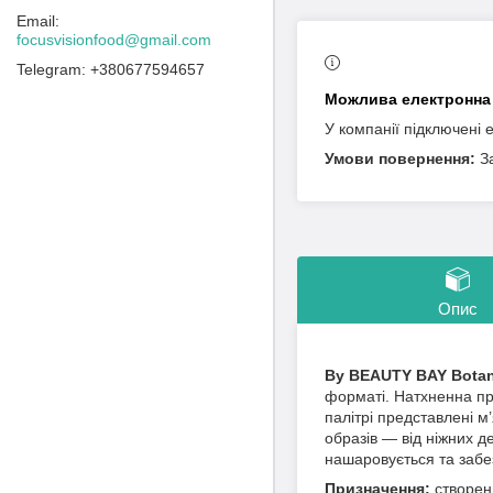
focusvisionfood@gmail.com
+380677594657
У компанії підключені 
З
Опис
By BEAUTY BAY Botani
форматі. Натхненна при
палітрі представлені м
образів — від ніжних д
нашаровується та забе
Призначення:
створен