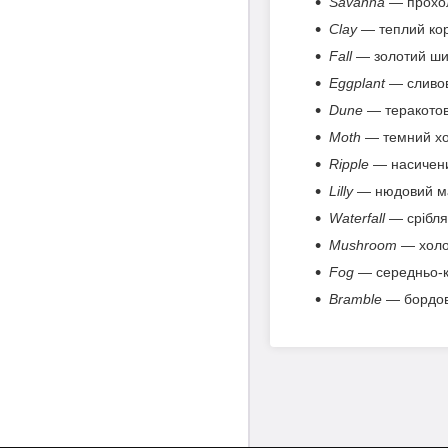
Savanna
— прохо
Clay
— теплий кор
Fall
— золотий ш
Eggplant
— сливо
Dune
— теракотов
Moth
— темний хо
Ripple
— насичени
Lilly
— нюдовий м
Waterfall
— срібля
Mushroom
— холод
Fog
— середньо-
Bramble
— бордов