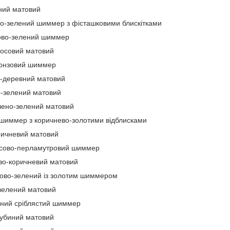
ний матовий
-зелений шиммер з фісташковими блискітками
во-зелений шиммер
осовий матовий
онзовий шиммер
-деревний матовий
-зелений матовий
ено-зелений матовий
шиммер з коричнево-золотими відблисками
ичневий матовий
сово-перламутровий шиммер
о-коричневий матовий
ово-зелений із золотим шиммером
елений матовий
ний сріблястий шиммер
убиний матовий