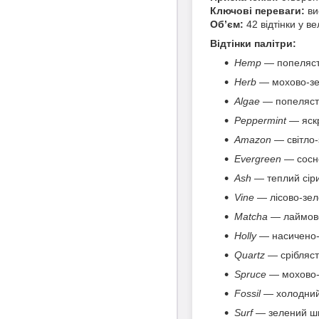
Ключові переваги:
ви
Об’єм:
42 відтінки у ве
Відтінки палітри:
Hemp
— попеляст
Herb
— мохово-зе
Algae
— попеляст
Peppermint
— яск
Amazon
— світло-
Evergreen
— сосн
Ash
— теплий сір
Vine
— лісово-зел
Matcha
— лаймово
Holly
— насичено-
Quartz
— срібляс
Spruce
— мохово-
Fossil
— холодний 
Surf
— зелений ши