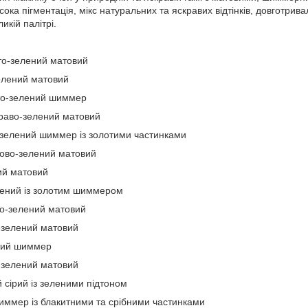
сока пігментація, мікс натуральних та яскравих відтінків, довготри
ликій палітрі.
о-зелений матовий
лений матовий
о-зелений шиммер
раво-зелений матовий
зелений шиммер із золотими частинками
ово-зелений матовий
ий матовий
ений із золотим шиммером
-зелений матовий
зелений матовий
тий шиммер
зелений матовий
сірий із зеленими підтоном
ммер із блакитними та срібними частинками