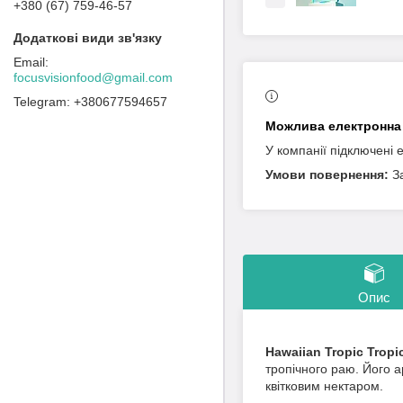
+380 (67) 759-46-57
focusvisionfood@gmail.com
+380677594657
У компанії підключені 
З
Опис
Hawaiian Tropic Tropi
тропічного раю. Його а
квітковим нектаром.