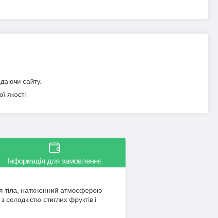
идаючи сайту.
ї якості
Інформація для замовлення
я тіла, натхненний атмосферою
з солодкістю стиглих фруктів і