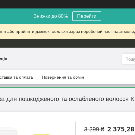
Знижки до 80%
Перейти
 або прийняти дзвінок, оскільки зараз неробочий час і наші менед
кція
ставка та оплата
Повернення та обмін
а для пошкодженого та ослабленого волосся K18 
2 375,28
3 299 ₴