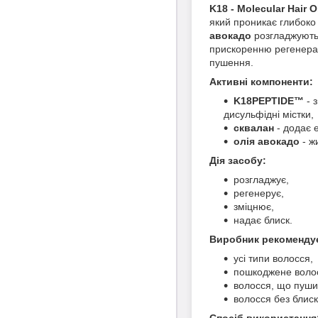
K18 - Molecular Hair O
який проникає глибоко
авокадо
розгладжують 
прискоренню регенерац
пушення.
Активні компоненти:
K18PEPTIDE™
- 
дисульфідні містки,
сквалан
- додає е
олія авокадо
- ж
Дія засобу:
розгладжує,
регенерує,
зміцнює,
надає блиск.
Виробник рекомендує 
усі типи волосся,
пошкоджене воло
волосся, що пуши
волосся без блиск
Спосіб використання