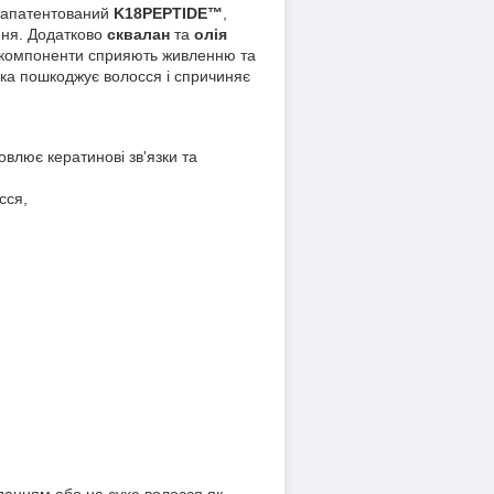
 запатентований
K18PEPTIDE™
,
ння. Додатково
сквалан
та
олія
і компоненти сприяють живленню та
яка пошкоджує волосся і спричиняє
овлює кератинові зв'язки та
сся,
данням або на сухе волосся як