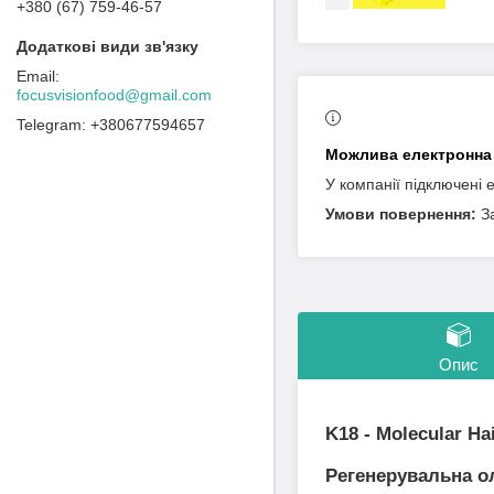
+380 (67) 759-46-57
focusvisionfood@gmail.com
+380677594657
У компанії підключені 
З
Опис
K18 - Molecular Hai
Регенерувальна о