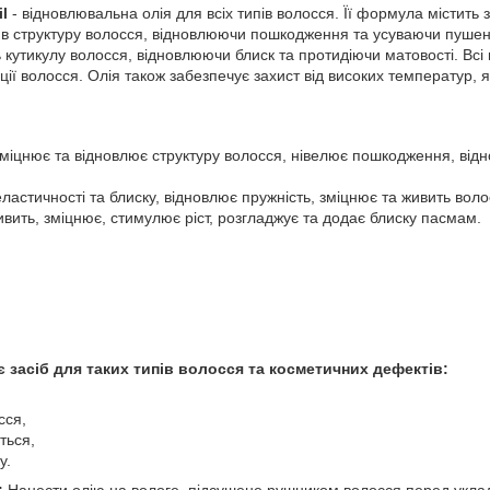
il
- відновлювальна олія для всіх типів волосся. Її формула містить
 в структуру волосся, відновлюючи пошкодження та усуваючи пуше
кутикулу волосся, відновлюючи блиск та протидіючи матовості. Вс
ії волосся. Олія також забезпечує захист від високих температур, 
зміцнює та відновлює структуру волосся, нівелює пошкодження, відн
ластичності та блиску, відновлює пружність, зміцнює та живить воло
ивить, зміцнює, стимулює ріст, розгладжує та додає блиску пасмам.
засіб для таких типів волосся та косметичних дефектів:
сся,
ться,
у.
:
Нанести олію на вологе, підсушене рушником волосся перед укла