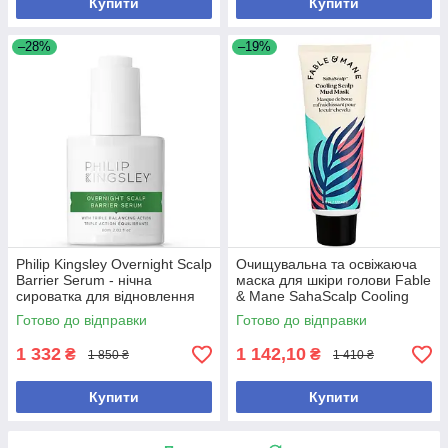
Купити
Купити
–28%
–19%
Philip Kingsley Overnight Scalp
Очищувальна та освіжаюча
Barrier Serum - нічна
маска для шкіри голови Fable
сироватка для відновлення
& Mane SahaScalp Cooling
барʼєра та зменшення сухості
Scalp Mud Mask (177ml)
Готово до відправки
Готово до відправки
шкіри голови
1 332
1 142,10
₴
₴
1 850 ₴
1 410 ₴
Купити
Купити