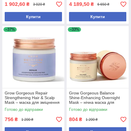
1 902,60
4 189,50
₴
₴
3 020 ₴
6 650 ₴
Купити
Купити
–37%
–33%
Grow Gorgeous Repair
Grow Gorgeous Balance
Strengthening Hair & Scalp
Shine-Enhancing Overnight
Mask – маска для зміцнення
Mask – нічна маска для
волосся та шкіри голови
волосся, що надає блиск
Готово до відправки
Готово до відправки
756
804
₴
₴
1 200 ₴
1 200 ₴