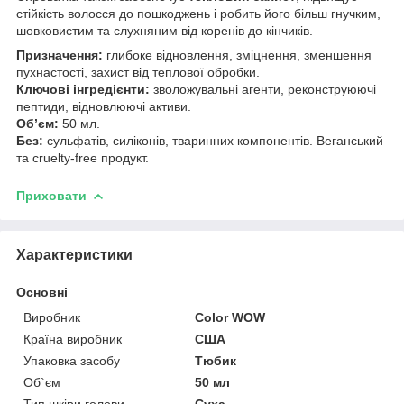
стійкість волосся до пошкоджень і робить його більш гнучким,
шовковистим та слухняним від коренів до кінчиків.
Призначення:
глибоке відновлення, зміцнення, зменшення
пухнастості, захист від теплової обробки.
Ключові інгредієнти:
зволожувальні агенти, реконструюючі
пептиди, відновлюючі активи.
Об’єм:
50 мл.
Без:
сульфатів, силіконів, тваринних компонентів. Веганський
та cruelty-free продукт.
Приховати
Характеристики
Основні
Виробник
Color WOW
Країна виробник
США
Упаковка засобу
Тюбик
Об`єм
50 мл
Тип шкіри голови
Суха