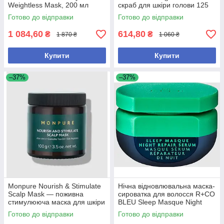
Weightless Mask, 200 мл
скраб для шкіри голови 125
мл
Готово до відправки
Готово до відправки
1 084,60
614,80
₴
₴
1 870 ₴
1 060 ₴
Купити
Купити
–37%
–37%
Monpure Nourish & Stimulate
Нічна відновлювальна маска-
Scalp Mask — поживна
сироватка для волосся R+CO
стимулююча маска для шкіри
BLEU Sleep Masque Night
голови та зміцнення волосся
Repair Serum 56.7 г
Готово до відправки
Готово до відправки
100 г