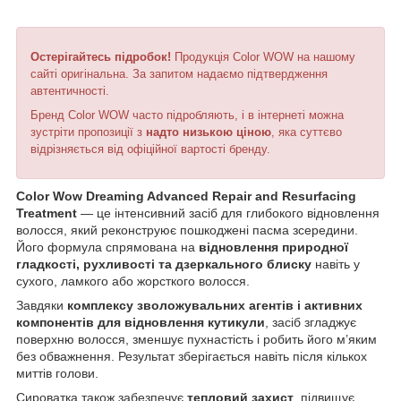
Остерігайтесь підробок!
Продукція Color WOW на нашому
сайті оригінальна. За запитом надаємо підтвердження
автентичності.
Бренд Color WOW часто підробляють, і в інтернеті можна
зустріти пропозиції з
надто низькою ціною
, яка суттєво
відрізняється від офіційної вартості бренду.
Color Wow Dreaming Advanced Repair and Resurfacing
Treatment
— це інтенсивний засіб для глибокого відновлення
волосся, який реконструює пошкоджені пасма зсередини.
Його формула спрямована на
відновлення природної
гладкості, рухливості та дзеркального блиску
навіть у
сухого, ламкого або жорсткого волосся.
Завдяки
комплексу зволожувальних агентів і активних
компонентів для відновлення кутикули
, засіб згладжує
поверхню волосся, зменшує пухнастість і робить його м’яким
без обважнення. Результат зберігається навіть після кількох
миттів голови.
Сироватка також забезпечує
тепловий захист
, підвищує