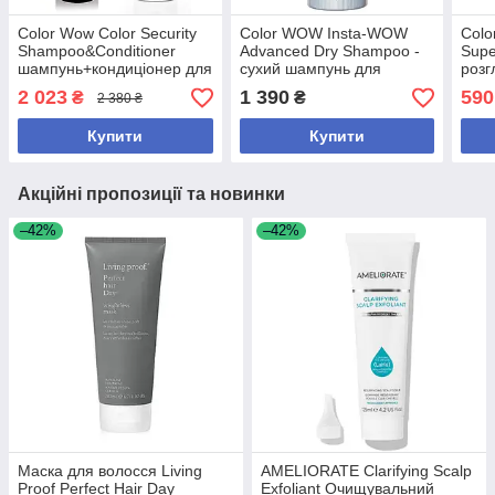
Color Wow Color Security
Color WOW Insta-WOW
Colo
Shampoo&Conditioner
Advanced Dry Shampoo -
Supe
шампунь+кондиціонер для
сухий шампунь для
розг
фарбованого і
очищення та свіжості
воло
2 023
1 390
590
₴
₴
2 380 ₴
пошкодженого волосся,
волосся 171 мл
воло
2х250 мл
Купити
Купити
Акційні пропозиції та новинки
–42%
–42%
Маска для волосся Living
AMELIORATE Clarifying Scalp
Proof Perfect Hair Day
Exfoliant Очищувальний