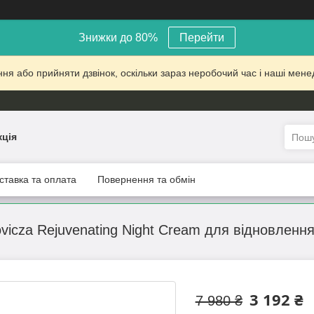
Знижки до 80%
Перейти
 або прийняти дзвінок, оскільки зараз неробочий час і наші менед
кція
ставка та оплата
Повернення та обмін
vicza Rejuvenating Night Cream для відновленн
3 192 ₴
7 980 ₴