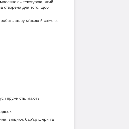
«масляною» текстурою, який
ла створена для того, щоб
 робить шкіру м’якою й свіжою.
ус і пружність, мають
оршок.
ня, зміцнює бар’єр шкіри та