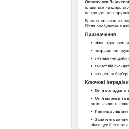
Omorovicza Rejuvenat
плавиться на шкірі, з
повернути шкірі пружніс
Крем інтенсивно зволож
Після пробудження шкі
Призначення
нічне відновленн
покращення пружн
зменшення дрібн
захист від оксида
зміцнення бар’єрн
Ключові інгредієн
Олія солодкого
Олія моркви та 
антиоксидантні влас
Пептиди ліщини
Запатентований 
підвищує її еластичн