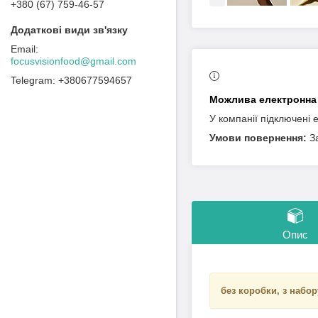
+380 (67) 759-46-57
focusvisionfood@gmail.com
+380677594657
У компанії підключені 
З
Опис
без коробки, з набор