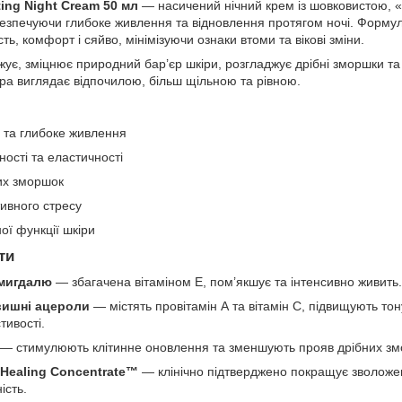
ing Night Cream 50 мл
— насичений нічний крем із шовковистою, 
абезпечуючи глибоке живлення та відновлення протягом ночі. Форму
ть, комфорт і сяйво, мінімізуючи ознаки втоми та вікові зміни.
ує, зміцнює природний бар’єр шкіри, розгладжує дрібні зморшки та
ра виглядає відпочилою, більш щільною та рівною.
я та глибоке живлення
ості та еластичності
их зморшок
тивного стресу
ої функції шкіри
ти
 мигдалю
— збагачена вітаміном Е, пом’якшує та інтенсивно живить.
вишні ацероли
— містять провітамін А та вітамін C, підвищують тон
тивості.
— стимулюють клітинне оновлення та зменшують прояв дрібних зм
Healing Concentrate™
— клінічно підтверджено покращує зволожен
ість.