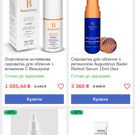
Освітлююча антивікова
Сироватка для обличчя з
сироватка для обличчя з
ретинолом Augustinus Bader
вітаміном С Beautystat
Retinol Serum 15ml (без
Universal C Skin Refiner 30 мл
коробки)
Готово до відправки
Готово до відправки
1 005,44
3 360
₴
₴
3 142 ₴
8 400 ₴
Купити
Купити
–60%
–56%