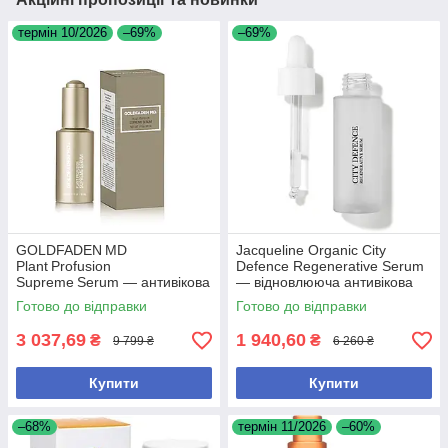
термін 10/2026
–69%
–69%
GOLDFADEN MD
Jacqueline Organic City
Plant Profusion
Defence Regenerative Serum
Supreme Serum — антивікова
— відновлююча антивікова
сироватка зі стовбуровими
сироватка, 30 мл
Готово до відправки
Готово до відправки
клітинами рослин, 30 мл
3 037,69
1 940,60
₴
₴
9 799 ₴
6 260 ₴
Купити
Купити
–68%
термін 11/2026
–60%