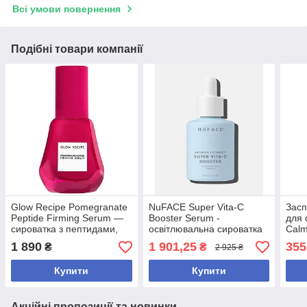
Всі умови повернення
Подібні товари компанії
Glow Recipe Pomegranate
NuFACE Super Vita-C
Засп
Peptide Firming Serum —
Booster Serum -
для 
сироватка з пептидами,
освітлювальна сироватка
Calm
гіалуроновою кислотою та
для обличчя з вітаміном C,
30 м
1 890
1 901,25
355
₴
₴
2 925 ₴
гранатом для пружності
30 мл
шкіри, 30 м
Купити
Купити
Акційні пропозиції та новинки