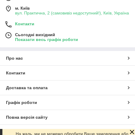
м. Київ
вул. Практична, 2 (самовивіз недоступний!), Київ, Україна
Контакти
Сьогодні вихідний
Показати весь графік роботи
Про нас
Контакти
Доставка та оплата
Графік роботи
Повна версія сайту
Сайт створено на маркетплейсі
Prom.ua
На жаль, ми не можемо обробити Ваше замовлення або