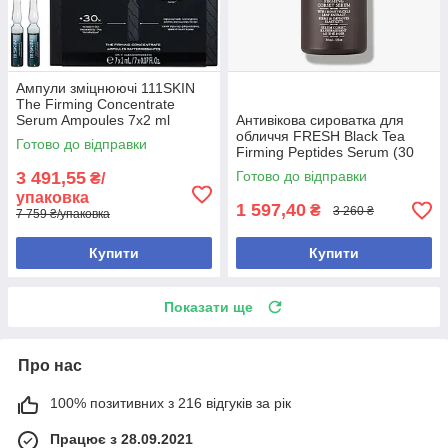
Ампули зміцнюючі 111SKIN
The Firming Concentrate
Serum Ampoules 7x2 ml
Антивікова сироватка для
обличчя FRESH Black Tea
Готово до відправки
Firming Peptides Serum (30
мл)
3 491,55
Готово до відправки
₴/
упаковка
1 597,40
₴
3 260 ₴
7 759 ₴/упаковка
Купити
Купити
Показати ще
Про нас
100% позитивних з 216 відгуків за рік
Працює з 28.09.2021