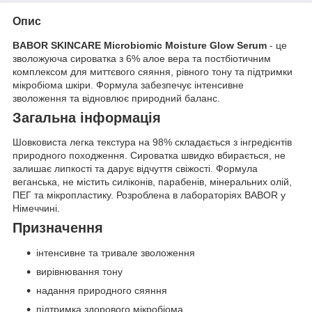
Опис
BABOR SKINCARE Microbiomic Moisture Glow Serum
- це
зволожуюча сироватка з 6% алое вера та постбіотичним
комплексом для миттєвого сяяння, рівного тону та підтримки
мікробіома шкіри. Формула забезпечує інтенсивне
зволоження та відновлює природний баланс.
Загальна інформація
Шовковиста легка текстура на 98% складається з інгредієнтів
природного походження. Сироватка швидко вбирається, не
залишає липкості та дарує відчуття свіжості. Формула
веганська, не містить силіконів, парабенів, мінеральних олій,
ПЕГ та мікропластику. Розроблена в лабораторіях BABOR у
Німеччині.
Призначення
інтенсивне та тривале зволоження
вирівнювання тону
надання природного сяяння
підтримка здорового мікробіома