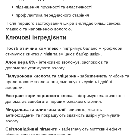
підвищення пружності та еластичності
профілактика передчасного старіння
Після першого застосування шкіра виглядає більш свіжою,
гладкою та наповненою вологою.
Ключові інгредієнти
Постбіотичний комплекс
- підтримує баланс мікрофлори,
стимулює синтез ліпідів та зміцнює бар’єр шкіри.
Алое вера 6%
- інтенсивно зволожує, заспокоює та
допомагає утримувати вологу.
Гіалуронова кислота та гліцерин
- забезпечують глибоке та
пролонговане зволоження, зменшують сухість і дрібні
зморшки.
Екстракт кори червоного клена
- підтримує еластичність і
допомагає запобігати першим ознакам старіння.
Мигдальна та оливкова олії
- живлять, містять
антиоксиданти та покращують здатність шкіри утримувати
вологу.
Світловідбивні пігменти
- забезпечують миттєвий ефект
рівного тону та здорового сяяння.