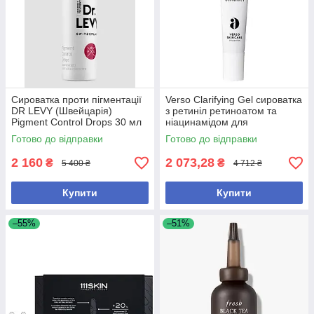
Сироватка проти пігментації
Verso Clarifying Gel сироватка
DR LEVY (Швейцарія)
з ретиніл ретиноатом та
Pigment Control Drops 30 мл
ніацинамідом для
(без коробки, з набору)
проблемної шкіри, 30 мл (без
Готово до відправки
Готово до відправки
коробки, з набору)
2 160
2 073,28
₴
₴
5 400 ₴
4 712 ₴
Купити
Купити
–55%
–51%