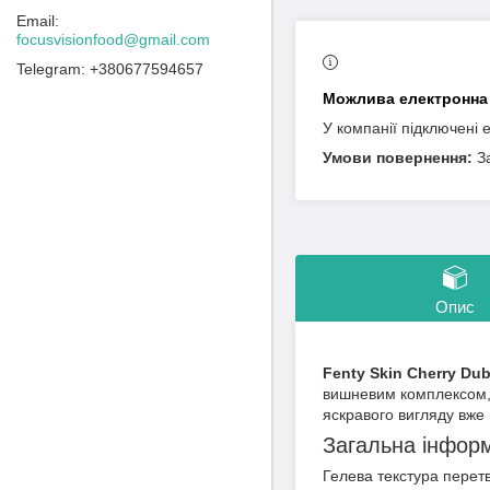
focusvisionfood@gmail.com
+380677594657
У компанії підключені 
З
Опис
Fenty Skin Cherry Dub 
вишневим комплексом, 
яскравого вигляду вже 
Загальна інфор
Гелева текстура перет