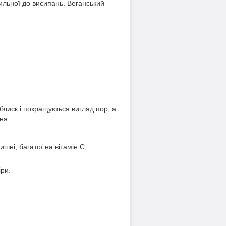
хильної до висипань. Веганський
лиск і покращується вигляд пор, а
ня.
шні, багатої на вітамін C,
іри.