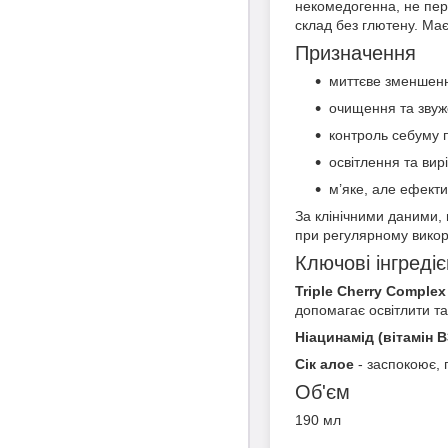
некомедогенна, не пере
склад без глютену. Ма
Призначення
миттєве зменшенн
очищення та звуж
контроль себуму 
освітлення та вир
м’яке, але ефекти
За клінічними даними,
при регулярному викор
Ключові інгреді
Triple Cherry Complex
допомагає освітлити та
Ніацинамід (вітамін B
Сік алое
- заспокоює, 
Об'єм
190 мл