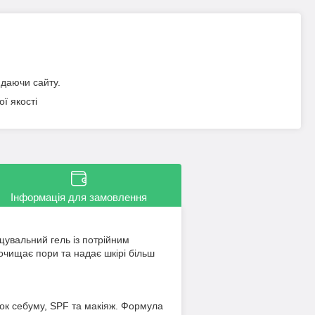
идаючи сайту.
ї якості
Інформація для замовлення
щувальний гель із потрійним
чищає пори та надає шкірі більш
ок себуму, SPF та макіяж. Формула