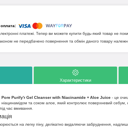
електронні платежі. Тепер ви можете купити будь-який товар не пок
аконом не передбачено повернення та обмін даного товару належно
Характеристики
Pore Purify'r Gel Cleanser with Niacinamide + Aloe Juice
- це очи
ніацинамідом та соком алое, який контролює поверхневий себум, о
під час вмивання.
мація
ворюється на легку піну, делікатно видаляючи забруднення, надлиш