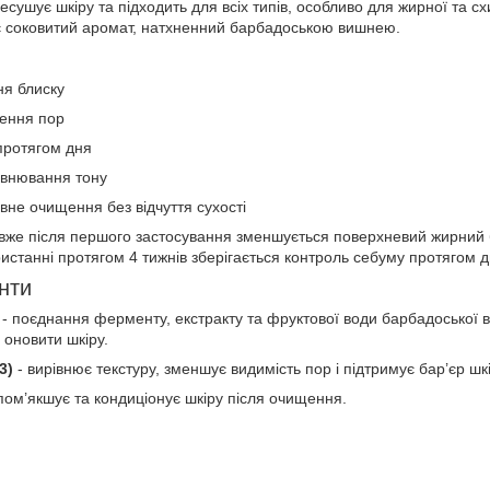
сушує шкіру та підходить для всіх типів, особливо для жирної та с
є соковитий аромат, натхненний барбадоською вишнею.
я блиску
ення пор
протягом дня
івнювання тону
вне очищення без відчуття сухості
 вже після першого застосування зменшується поверхневий жирний б
истанні протягом 4 тижнів зберігається контроль себуму протягом д
єнти
- поєднання ферменту, екстракту та фруктової води барбадоської ви
 оновити шкіру.
3)
- вирівнює текстуру, зменшує видимість пор і підтримує бар’єр шк
пом’якшує та кондиціонує шкіру після очищення.