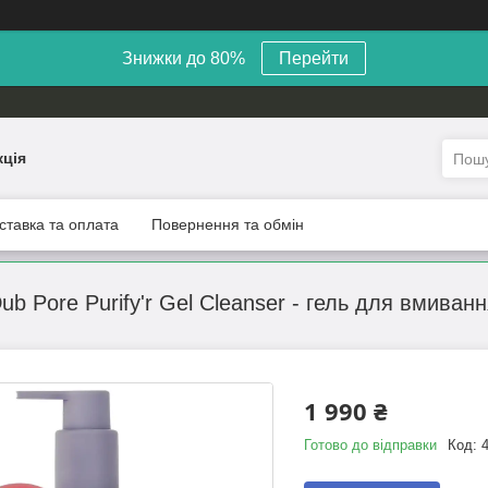
Знижки до 80%
Перейти
кція
ставка та оплата
Повернення та обмін
Dub Pore Purify'r Gel Cleanser - гель для вмиван
1 990 ₴
Готово до відправки
Код: