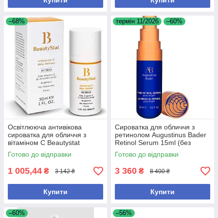
Купити
Купити
–68%
термін 11/2026
–60%
Освітлююча антивікова
Сироватка для обличчя з
сироватка для обличчя з
ретинолом Augustinus Bader
вітаміном С Beautystat
Retinol Serum 15ml (без
Universal C Skin Refiner 30 мл
коробки)
Готово до відправки
Готово до відправки
1 005,44
3 360
₴
₴
3 142 ₴
8 400 ₴
Купити
Купити
–60%
–56%