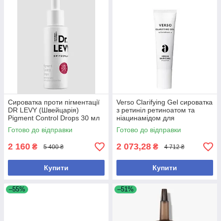
Сироватка проти пігментації
Verso Clarifying Gel сироватка
DR LEVY (Швейцарія)
з ретиніл ретиноатом та
Pigment Control Drops 30 мл
ніацинамідом для
(без коробки, з набору)
проблемної шкіри, 30 мл (без
Готово до відправки
Готово до відправки
коробки, з набору)
2 160
2 073,28
₴
₴
5 400 ₴
4 712 ₴
Купити
Купити
–55%
–51%