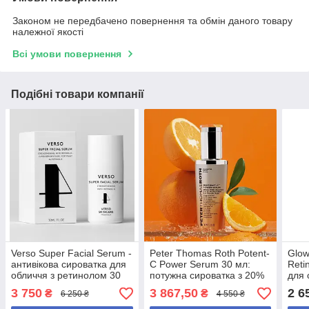
Законом не передбачено повернення та обмін даного товару
належної якості
Всі умови повернення
Подібні товари компанії
Verso Super Facial Serum -
Peter Thomas Roth Potent-
Glow
антивікова сироватка для
C Power Serum 30 мл:
Reti
обличчя з ретинолом 30
потужна сироватка з 20%
для 
мл
вітаміну C для
рети
3 750
3 867,50
2 6
₴
₴
6 250 ₴
4 550 ₴
омолодження та
30 м
освітлення шкіри