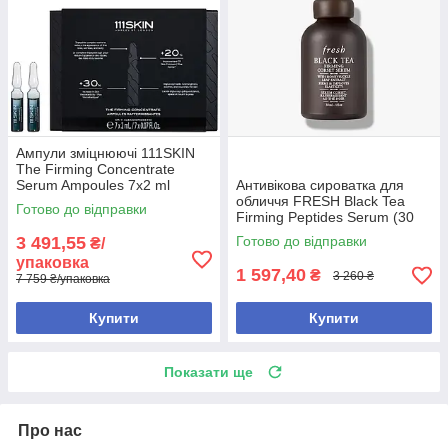
Ампули зміцнюючі 111SKIN
The Firming Concentrate
Serum Ampoules 7x2 ml
Антивікова сироватка для
обличчя FRESH Black Tea
Готово до відправки
Firming Peptides Serum (30
мл)
3 491,55
Готово до відправки
₴/
упаковка
1 597,40
₴
3 260 ₴
7 759 ₴/упаковка
Купити
Купити
Показати ще
Про нас