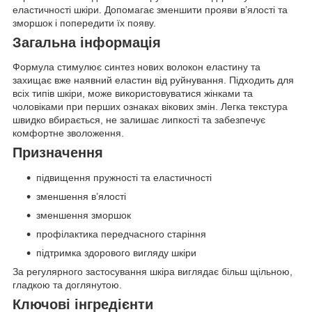
еластичності шкіри. Допомагає зменшити прояви в’ялості та
зморшок і попередити їх появу.
Загальна інформація
Формула стимулює синтез нових волокон еластину та
захищає вже наявний еластин від руйнування. Підходить для
всіх типів шкіри, може використовуватися жінками та
чоловіками при перших ознаках вікових змін. Легка текстура
швидко вбирається, не залишає липкості та забезпечує
комфортне зволоження.
Призначення
підвищення пружності та еластичності
зменшення в’ялості
зменшення зморшок
профілактика передчасного старіння
підтримка здорового вигляду шкіри
За регулярного застосування шкіра виглядає більш щільною,
гладкою та доглянутою.
Ключові інгредієнти