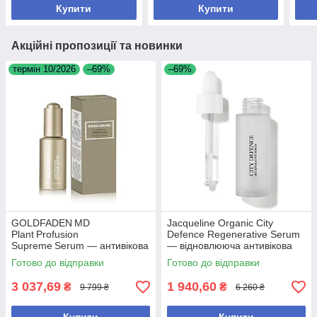
Купити
Купити
Акційні пропозиції та новинки
термін 10/2026
–69%
–69%
GOLDFADEN MD
Jacqueline Organic City
Plant Profusion
Defence Regenerative Serum
Supreme Serum — антивікова
— відновлююча антивікова
сироватка зі стовбуровими
сироватка, 30 мл
Готово до відправки
Готово до відправки
клітинами рослин, 30 мл
3 037,69
1 940,60
₴
₴
9 799 ₴
6 260 ₴