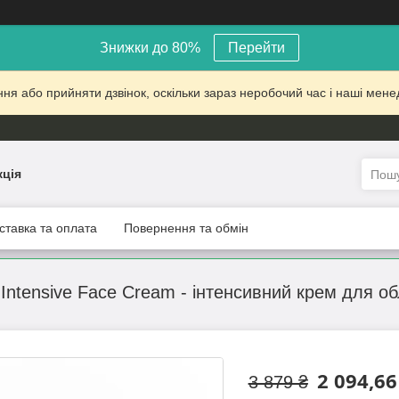
Знижки до 80%
Перейти
 або прийняти дзвінок, оскільки зараз неробочий час і наші менед
кція
ставка та оплата
Повернення та обмін
C Intensive Face Cream - інтенсивний крем для о
2 094,66
3 879 ₴