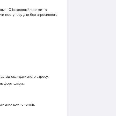
амін C із заспокійливими та
чи поступову дію без агресивного
ає від оксидативного стресу.
комфорт шкіри.
ктивних компонентів.