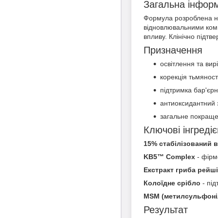
Загальна інфор
Формула розроблена на 
відновлювальними комп
впливу. Клінічно підт
Призначення
освітлення та вир
корекція тьмяност
підтримка бар'єрн
антиоксидантний 
загальне покраще
Ключові інгреді
15% стабілізований в
KB5™ Complex
- фірм
Екстракт гриба рейші
Колоїдне срібло
- під
MSM (метилсульфоні
Результат