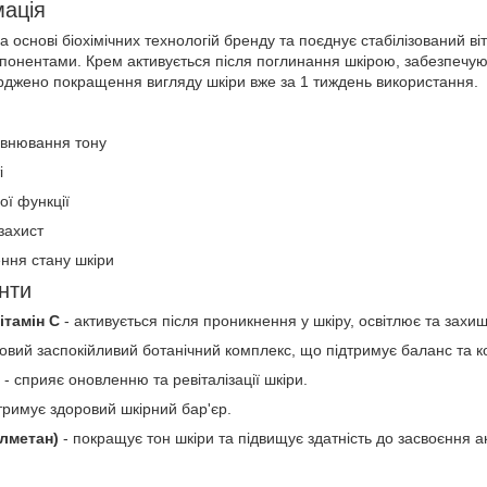
мація
основі біохімічних технологій бренду та поєднує стабілізований віт
онентами. Крем активується після поглинання шкірою, забезпечую
верджено покращення вигляду шкіри вже за 1 тиждень використання.
івнювання тону
і
ої функції
захист
ння стану шкіри
єнти
ітамін C
- активується після проникнення у шкіру, освітлює та захищ
овий заспокійливий ботанічний комплекс, що підтримує баланс та 
- сприяє оновленню та ревіталізації шкіри.
тримує здоровий шкірний бар'єр.
лметан)
- покращує тон шкіри та підвищує здатність до засвоєння а