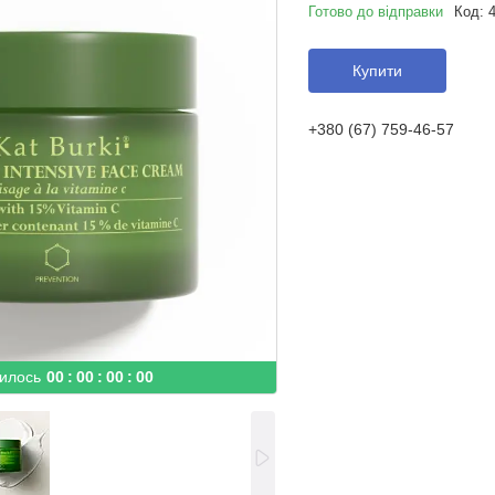
Готово до відправки
Код:
Купити
+380 (67) 759-46-57
илось
0
0
0
0
0
0
0
0