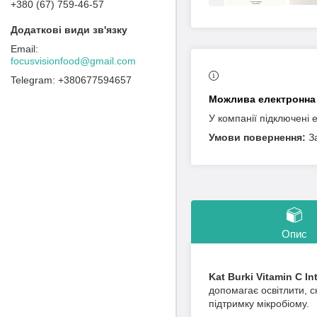
+380 (67) 759-46-57
focusvisionfood@gmail.com
+380677594657
У компанії підключені 
З
Опис
Kat Burki Vitamin C I
допомагає освітлити, с
підтримку мікробіому.