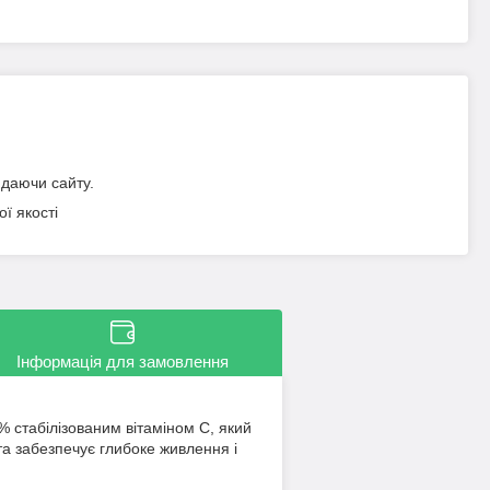
идаючи сайту.
ї якості
Інформація для замовлення
 стабілізованим вітаміном C, який
та забезпечує глибоке живлення і