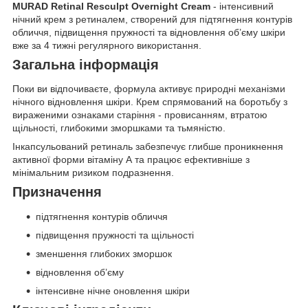
MURAD Retinal Resculpt Overnight Cream
- інтенсивний
нічний крем з ретиналем, створений для підтягнення контурів
обличчя, підвищення пружності та відновлення об’єму шкіри
вже за 4 тижні регулярного використання.
Загальна інформація
Поки ви відпочиваєте, формула активує природні механізми
нічного відновлення шкіри. Крем спрямований на боротьбу з
вираженими ознаками старіння - провисанням, втратою
щільності, глибокими зморшками та тьмяністю.
Інкапсульований ретиналь забезпечує глибше проникнення
активної форми вітаміну А та працює ефективніше з
мінімальним ризиком подразнення.
Призначення
підтягнення контурів обличчя
підвищення пружності та щільності
зменшення глибоких зморшок
відновлення об’єму
інтенсивне нічне оновлення шкіри