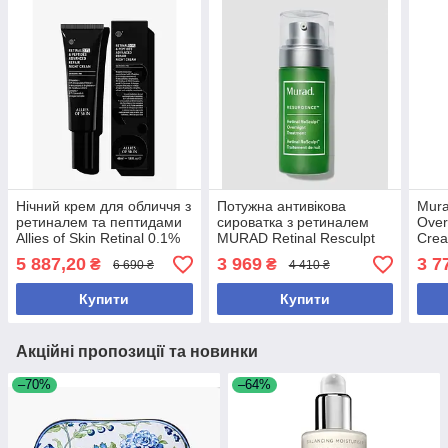
Нічний крем для обличчя з
Потужна антивікова
Mura
ретиналем та пептидами
сироватка з ретиналем
Over
Allies of Skin Retinal 0.1%
MURAD Retinal Resculpt
Crea
& Peptides Repair Night
Overnight Treatment, 30
відн
5 887,20
3 969
3 7
₴
₴
6 690 ₴
4 410 ₴
Cream, 48 мл
мл
віта
Купити
Купити
Акційні пропозиції та новинки
–70%
–64%