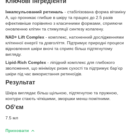
Ключові інгредієнти
Інкапсульований ретиналь
- стабілізована форма вітаміну
А, що проникає глибше в шкіру та працює до 2.5 разів
ефективніше порівняно з класичними формами, сприяючи
оновленню клітин та стимуляції синтезу колагену.
NAD+ Lift Complex
- комплекс, натхненний дослідженнями
клітинної енергії та довголіття. Підтримує природні процеси
відновлення шкіри вночі та сприяє більш підтягнутому
вигляду.
Lipid-Rich Complex
- ліпідний комплекс для глибокого
зволоження, що мінімізує ризик сухості та підтримує бар’єр
шкіри під час використання ретиноїдів.
Результат
Шкіра виглядає більш щільною, підтягнутою та пружною,
контури стають чіткішими, зморшки менш помітними.
Об’єм
7.5 мл
Приховати