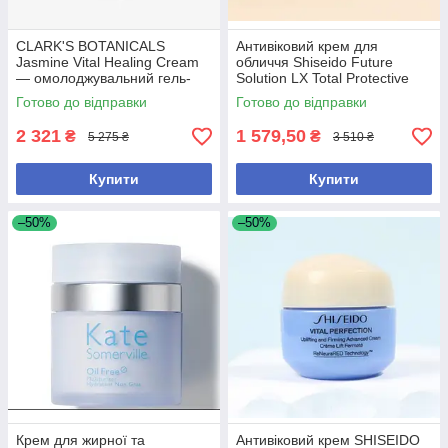
CLARK'S BOTANICALS
Антивіковий крем для
Jasmine Vital Healing Cream
обличчя Shiseido Future
— омолоджувальний гель-
Solution LX Total Protective
крем для обличчя з
Cream SPF 20, 15ml
Готово до відправки
Готово до відправки
жасмином 50 мл
2 321
1 579,50
₴
₴
5 275 ₴
3 510 ₴
Купити
Купити
–50%
–50%
Крем для жирної та
Антивіковий крем SHISEIDO