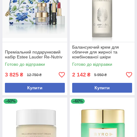
Балансуючий крем для
Преміальний подарунковий
обличчя для жирної та
набір Estee Lauder Re-Nutriv
комбінованої шкіри
Omorovicza Balancing
Готово до відправки
Готово до відправки
Moisturiser 50 мл
3 825
2 142
₴
₴
12 750 ₴
5 950 ₴
Купити
Купити
–60%
–60%