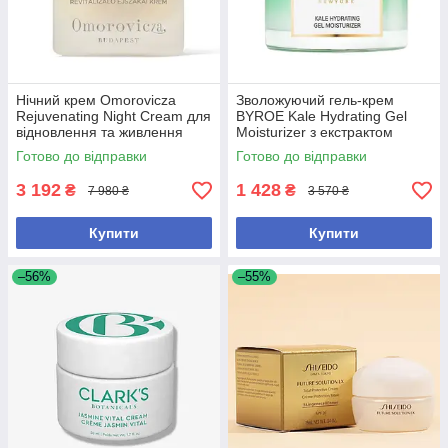
Нічний крем Omorovicza
Зволожуючий гель-крем
Rejuvenating Night Cream для
BYROE Kale Hydrating Gel
відновлення та живлення
Moisturizer з екстрактом
шкіри 50 мл
кейлу для інтенсивного
Готово до відправки
Готово до відправки
зволоження шкіри, 50 мл
3 192
1 428
₴
₴
7 980 ₴
3 570 ₴
Купити
Купити
–56%
–55%