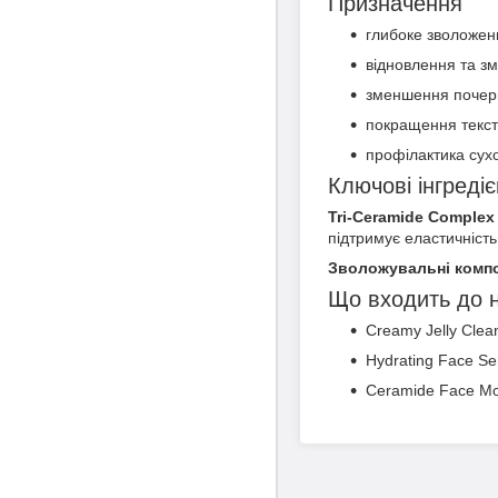
Призначення
глибоке зволожен
відновлення та зм
зменшення почер
покращення текст
профілактика сухо
Ключові інгреді
Tri-Ceramide Complex
підтримує еластичність
Зволожувальні комп
Що входить до 
Creamy Jelly Clea
Hydrating Face Se
Ceramide Face Moi