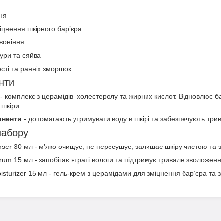
ня
іцнення шкірного бар’єра
воніння
ури та сяйва
сті та ранніх зморшок
єнти
- комплекс з церамідів, холестеролу та жирних кислот. Відновлює бар
 шкіри.
оненти
- допомагають утримувати воду в шкірі та забезпечують трив
набору
nser 30 мл - м’яко очищує, не пересушує, залишає шкіру чистою та
rum 15 мл - запобігає втраті вологи та підтримує тривале зволоженн
sturizer 15 мл - гель-крем з церамідами для зміцнення бар’єра та