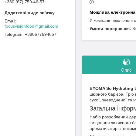
+380 (67) 759-46-57
У компанії підключені 
focusvisionfood@gmail.com
З
+380677594657
Опис
BYOMA So Hydrating Se
шкірного бар’єра. Тріо
сухої, зневодненої та ч
Загальна інфор
Набір розроблений дер
зміцнення захисного ба
ароматизаторів, неком