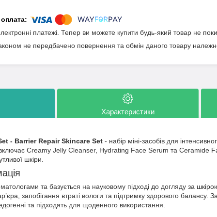
електронні платежі. Тепер ви можете купити будь-який товар не пок
аконом не передбачено повернення та обмін даного товару належно
Характеристики
t - Barrier Repair Skincare Set
- набір міні-засобів для інтенсивн
 включає Creamy Jelly Cleanser, Hydrating Face Serum та Ceramide Fa
утливої шкіри.
мація
матологами та базується на науковому підході до догляду за шкір
р’єра, запобігання втраті вологи та підтримку здорового балансу. З
едогенні та підходять для щоденного використання.