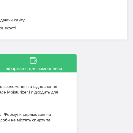
идаючи сайту.
ї якості
Інформація для замовлення
ого зволоження та відновлення
ce Moisturizer і підходить для
ою. Формули спрямовані на
асоби не містять спирту та