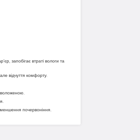
’єр, запобігає втраті вологи та
але відчуття комфорту.
 зволоженою.
я.
 зменшення почервоніння.