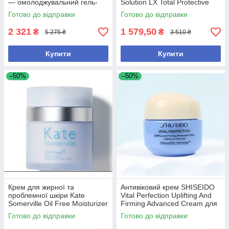
— омолоджувальний гель-
Solution LX Total Protective
крем для обличчя з
Cream SPF 20, 15ml
Готово до відправки
Готово до відправки
жасмином 50 мл
2 321
1 579,50
₴
₴
5 275 ₴
3 510 ₴
Купити
Купити
–50%
–50%
Крем для жирної та
Антивіковий крем SHISEIDO
проблемної шкіри Kate
Vital Perfection Uplifting And
Somerville Oil Free Moisturizer
Firming Advanced Cream для
50 ml
пружності та сяйва шкіри, 15
Готово до відправки
Готово до відправки
мл