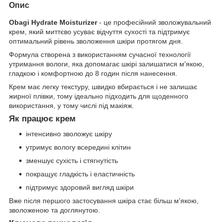
Опис
Obagi Hydrate Moisturizer
- це професійний зволожувальний
крем, який миттєво усуває відчуття сухості та підтримує
оптимальний рівень зволоження шкіри протягом дня.
Формула створена з використанням сучасної технології
утримання вологи, яка допомагає шкірі залишатися м'якою,
гладкою і комфортною до 8 годин після нанесення.
Крем має легку текстуру, швидко вбирається і не залишає
жирної плівки, тому ідеально підходить для щоденного
використання, у тому числі під макіяж.
Як працює крем
інтенсивно зволожує шкіру
утримує вологу всередині клітин
зменшує сухість і стягнутість
покращує гладкість і еластичність
підтримує здоровий вигляд шкіри
Вже після першого застосування шкіра стає більш м'якою,
зволоженою та доглянутою.