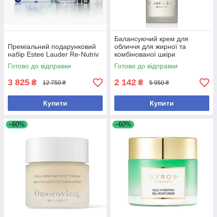
Балансуючий крем для
Преміальний подарунковий
обличчя для жирної та
набір Estee Lauder Re-Nutriv
комбінованої шкіри
Omorovicza Balancing
Готово до відправки
Готово до відправки
Moisturiser 50 мл
3 825
2 142
₴
₴
12 750 ₴
5 950 ₴
Купити
Купити
–60%
–60%