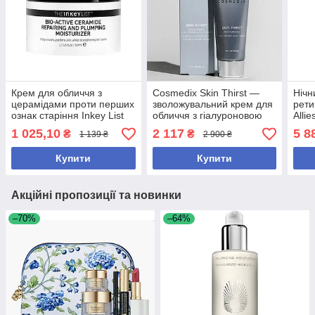
Крем для обличчя з
Cosmedix Skin Thirst —
Нічн
церамідами проти перших
зволожувальний крем для
рети
ознак старіння Inkey List
обличчя з гіалуроновою
Allie
Bio-Active Ceramide
кислотою, 60 мл
& Pe
1 025,10
2 117
5 8
₴
₴
1 139 ₴
2 900 ₴
Moisturizer
Crea
Купити
Купити
Акційні пропозиції та новинки
–70%
–64%