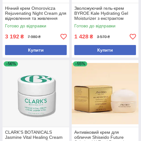
Нічний крем Omorovicza
Зволожуючий гель-крем
Rejuvenating Night Cream для
BYROE Kale Hydrating Gel
відновлення та живлення
Moisturizer з екстрактом
шкіри 50 мл
кейлу для інтенсивного
Готово до відправки
Готово до відправки
зволоження шкіри, 50 мл
3 192
1 428
₴
₴
7 980 ₴
3 570 ₴
Купити
Купити
–56%
–55%
CLARK'S BOTANICALS
Антивіковий крем для
Jasmine Vital Healing Cream
обличчя Shiseido Future