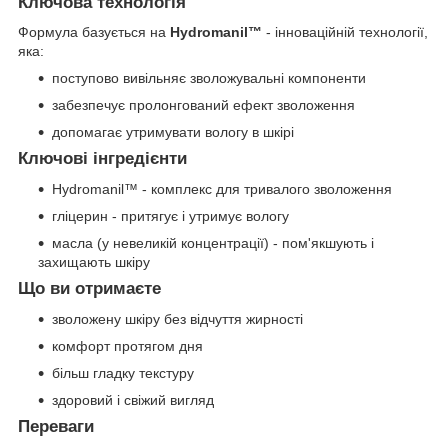
Ключова технологія
Формула базується на
Hydromanil™
- інноваційній технології,
яка:
поступово вивільняє зволожувальні компоненти
забезпечує пролонгований ефект зволоження
допомагає утримувати вологу в шкірі
Ключові інгредієнти
Hydromanil™ - комплекс для тривалого зволоження
гліцерин - притягує і утримує вологу
масла (у невеликій концентрації) - пом'якшують і
захищають шкіру
Що ви отримаєте
зволожену шкіру без відчуття жирності
комфорт протягом дня
більш гладку текстуру
здоровий і свіжий вигляд
Переваги