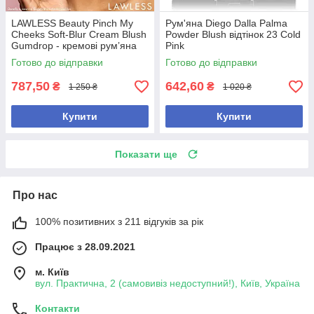
LAWLESS Beauty Pinch My
Рум'яна Diego Dalla Palma
Cheeks Soft-Blur Cream Blush
Powder Blush відтінок 23 Cold
Gumdrop - кремові румʼяна
Pink
для щік і губ
Готово до відправки
Готово до відправки
787,50
642,60
₴
₴
1 250 ₴
1 020 ₴
Купити
Купити
Показати ще
Про нас
100% позитивних з 211 відгуків за рік
Працює з 28.09.2021
м. Київ
вул. Практична, 2 (самовивіз недоступний!), Київ, Україна
Контакти