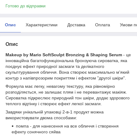
Готово до відправки
Опис
Характеристики
Доставка
Оплата
Умови п
Опис
Makeup by Mario SoftSculpt Bronzing & Shaping Serum
- це
інноваційна багатофункціональна бронзуюча сироватка, яка
поєднує ефект природної засмаги та делікатного
скульптурування обличчя. Вона створює максимально м'який
контур з напівпрозорим покриттям і ефектом "другої шкіри".
Формула має легку, невагому текстуру, яка рівномірно
розподіляється, не залишає плям і не перевантажує макіяж.
Сироватка підкреслює природний тон шкіри, додає здорового
теплого відтінку і створює ефект легкої засмаги.
Завдяки унікальній упаковці 2-в-1 продукт можна
використовувати двома способами:
помпа - для нанесення на все обличчя і створення
ефекту сонячного сяйва