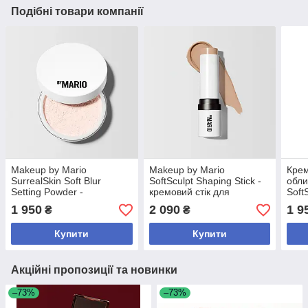
Подібні товари компанії
Makeup by Mario
Makeup by Mario
Крем
SurrealSkin Soft Blur
SoftSculpt Shaping Stick -
обли
Setting Powder -
кремовий стік для
Soft
розсипчаста фіксуюча
скульптурування обличчя
Skin
1 950
2 090
1 9
₴
₴
пудра без тальку - відтінок
відтінок Fair
Ligh
Fair Pink
Купити
Купити
Акційні пропозиції та новинки
–73%
–73%