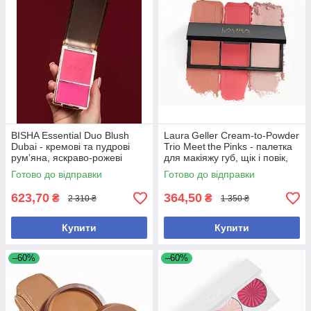
BISHA Essential Duo Blush
Laura Geller Cream‑to‑Powder
Dubai - кремові та пудрові
Trio Meet the Pinks - палетка
румʼяна, яскраво-рожеві
для макіяжу губ, щік і повік,
6 г
Готово до відправки
Готово до відправки
623,70
364,50
₴
₴
2 310 ₴
1 350 ₴
Купити
Купити
–60%
–60%