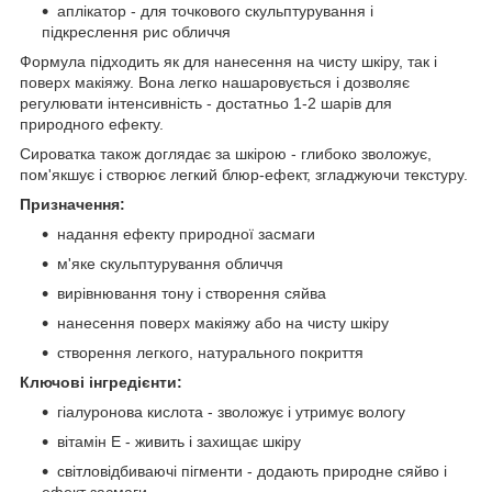
аплікатор - для точкового скульптурування і
підкреслення рис обличчя
Формула підходить як для нанесення на чисту шкіру, так і
поверх макіяжу. Вона легко нашаровується і дозволяє
регулювати інтенсивність - достатньо 1-2 шарів для
природного ефекту.
Сироватка також доглядає за шкірою - глибоко зволожує,
пом'якшує і створює легкий блюр-ефект, згладжуючи текстуру.
Призначення:
надання ефекту природної засмаги
м'яке скульптурування обличчя
вирівнювання тону і створення сяйва
нанесення поверх макіяжу або на чисту шкіру
створення легкого, натурального покриття
Ключові інгредієнти:
гіалуронова кислота - зволожує і утримує вологу
вітамін Е - живить і захищає шкіру
світловідбиваючі пігменти - додають природне сяйво і
ефект засмаги