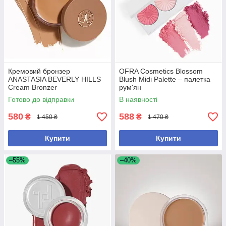
Кремовий бронзер
OFRA Cosmetics Blossom
ANASTASIA BEVERLY HILLS
Blush Midi Palette – палетка
Cream Bronzer
рум'ян
Готово до відправки
В наявності
580
588
₴
₴
1 450 ₴
1 470 ₴
Купити
Купити
–55%
–40%