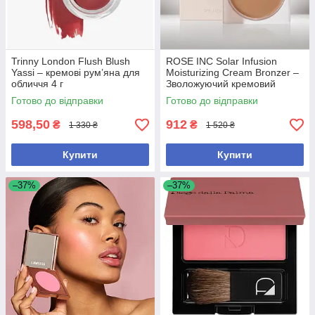
Trinny London Flush Blush
ROSE INC Solar Infusion
Yassi – кремові рум’яна для
Moisturizing Cream Bronzer –
обличчя 4 г
Зволожуючий кремовий
бронзер, відтінок Parrot Cay
Готово до відправки
Готово до відправки
598,50
912
₴
₴
1 330 ₴
1 520 ₴
Купити
Купити
–37%
–37%