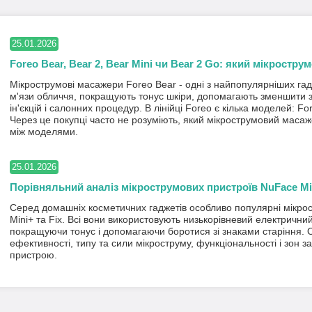
25.01.2026
Foreo Bear, Bear 2, Bear Mini чи Bear 2 Go: який мікростр
Мікрострумові масажери Foreo Bear - одні з найпопулярніших га
м'язи обличчя, покращують тонус шкіри, допомагають зменшити з
ін'єкцій і салонних процедур. В лінійці Foreo є кілька моделей: Fo
Через це покупці часто не розуміють, який мікрострумовий масаже
між моделями.
25.01.2026
Порівняльний аналіз мікрострумових пристроїв NuFace Mini+
Серед домашніх косметичних гаджетів особливо популярні мікрост
Mini+ та Fix. Всі вони використовують низькорівневий електричний
покращуючи тонус і допомагаючи боротися зі знаками старіння. 
ефективності, типу та сили мікроструму, функціональності і зон
пристрою.