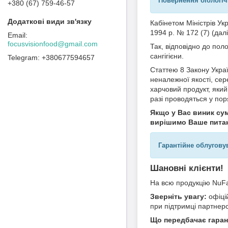
Повернення біологіч
+380 (67) 759-46-57
Кабінетом Міністрів У
1994 р. № 172 (7) (дал
focusvisionfood@gmail.com
Так, відповідно до пол
сангігієни.
+380677594657
Статтею 8 Закону Укра
неналежної якості, се
харчовий продукт, яки
разі проводяться у по
Якщо у Вас виник сум
вирішимо Ваше пита
Гарантійне облугову
Шановні клієнти!
На всю продукцію NuFa
Зверніть увагу:
офіці
при підтримці партнерс
Що передбачає гаран