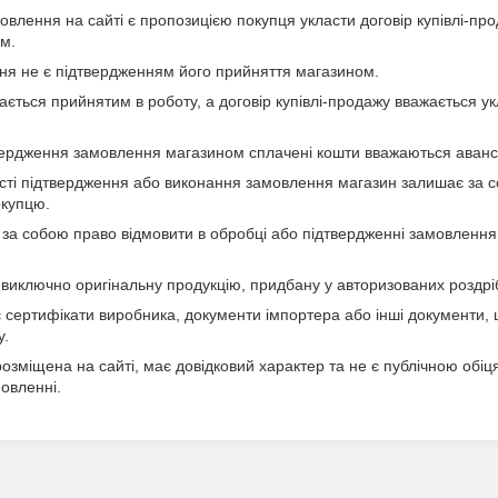
лення на сайті є пропозицією покупця укласти договір купівлі-пр
м.
я не є підтвердженням його прийняття магазином.
ється прийнятим в роботу, а договір купівлі-продажу вважається 
вердження замовлення магазином сплачені кошти вважаються аван
сті підтвердження або виконання замовлення магазин залишає за 
окупцю.
за собою право відмовити в обробці або підтвердженні замовлення
 виключно оригінальну продукцію, придбану у авторизованих роздр
 сертифікати виробника, документи імпортера або інші документи,
у.
озміщена на сайті, має довідковий характер та не є публічною обіц
овленні.