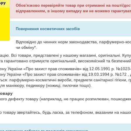
Обов'язково перевіряйте товар при отриманні на пошті/дос
відправленням, в іншому випадку ми не можемо гарантуват
Повернення косметичних засобів
Відповідно до чинних норм законодавства, парфумерно-кос
чи обміну*.
цію. Всі товари, представлені у нашому магазині, оригінальні. Купу
та гарантовано отримуєте оригінальний, високоякісний та безпечний
акону України «Про захист прав споживачів» від 12.05.1991 р. №10
у України «Про захист прав споживачів» від 19.03.1994 р. №172 , д
ься: парфумерно-косметичні вироби, предмети санітарної гігієни, гре
для манікюру, педикюру (ножиці, пилочки тощо).
товару
кого дефекту товару (наприклад, не працює розпилювач, пошкоджен
 товару звертайтесь, будь ласка, за телефоном, вказаним на нашому