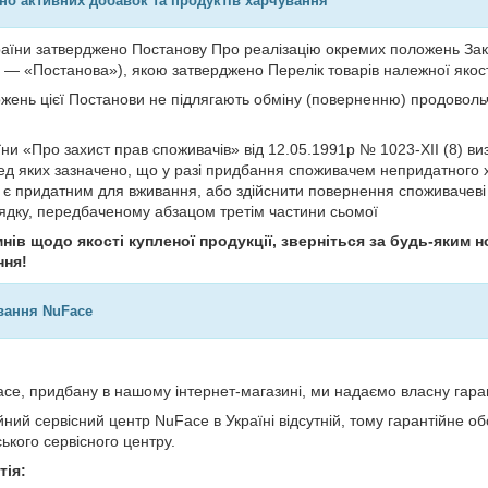
но активних добавок та продуктів харчування
країни затверджено Постанову Про реалізацію окремих положень Зак
і — «Постанова»), якою затверджено Перелік товарів належної якост
ожень цієї Постанови не підлягають обміну (поверненню) продовольч
їни «Про захист прав споживачів» від 12.05.1991р № 1023-XII (8) в
ред яких зазначено, що у разі придбання споживачем непридатного 
й є придатним для вживання, або здійснити повернення споживачеві
рядку, передбаченому абзацом третім частини сьомої
нів щодо якості купленої продукції, зверніться за будь-яким
ння!
вання NuFace
ce, придбану в нашому інтернет-магазині, ми надаємо власну гар
йний сервісний центр NuFace в Україні відсутній, тому гарантійне
ького сервісного центру.
тія: