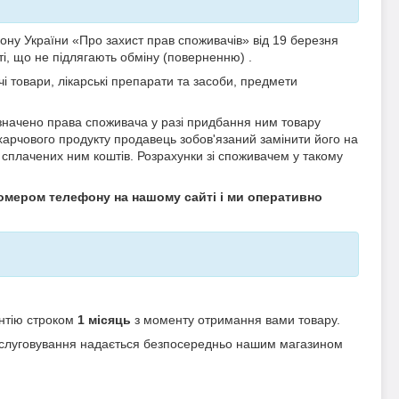
ону України «Про захист прав споживачів» від 19 березня
і, що не підлягають обміну (поверненню) .
і товари, лікарські препарати та засоби, предмети
изначено права споживача у разі придбання ним товару
харчового продукту продавець зобов'язаний замінити його на
 сплачених ним коштів. Розрахунки зі споживачем у такому
 номером телефону на нашому сайті і ми оперативно
антію строком
1 місяць
з моменту отримання вами товару.
 обслуговування надається безпосередньо нашим магазином