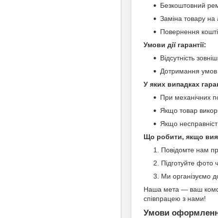
Безкоштовний рем
Заміна товару на 
Повернення кошті
Умови дії гарантії:
Відсутність зовні
Дотримання умов е
У яких випадках гара
При механічних п
Якщо товар викор
Якщо несправність
Що робити, якщо вия
Повідомте нам пр
Підготуйте фото 
Ми організуємо д
Наша мета — ваш комфо
співпрацею з нами!
Умови оформлення