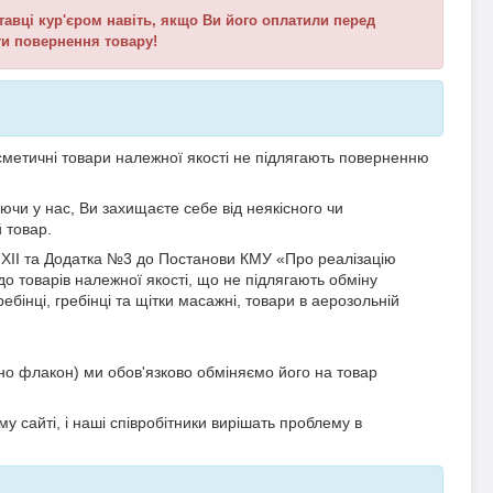
тавці кур'єром навіть, якщо Ви його оплатили перед
и повернення товару!
метичні товари належної якості не підлягають поверненню
ючи у нас, Ви захищаєте себе від неякісного чи
 товар.
23-ХІІ та Додатка №3 до Постанови КМУ «Про реалізацію
о товарів належної якості, що не підлягають обміну
бінці, гребінці та щітки масажні, товари в аерозольній
о флакон) ми обов'язково обміняємо його на товар
 сайті, і наші співробітники вирішать проблему в