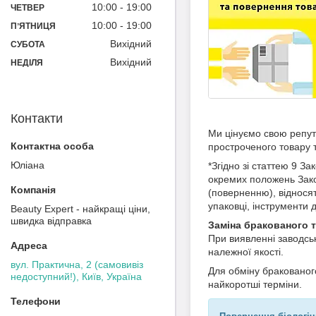
10:00
19:00
ЧЕТВЕР
10:00
19:00
ПʼЯТНИЦЯ
Вихідний
СУБОТА
Вихідний
НЕДІЛЯ
Контакти
Ми цінуємо свою репута
простроченого товару 
Юліана
*Згідно зі статтею 9 З
окремих положень Закон
(поверненню), відносят
упаковці, інструменти 
Beauty Expert - найкращі ціни,
швидка відправка
Заміна бракованого 
При виявленні заводсь
належної якості.
вул. Практична, 2 (самовивіз
Для обміну бракованого
недоступний!), Київ, Україна
найкоротші терміни.