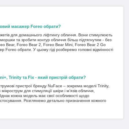
умовий масажер Foreo обрати?
джетів для домашнього ліфтингу обличчя. Вони стимулюють
моршки та зробити контур обличчя більш підтягнутим - без
reo Bear, Foreo Bear 2, Foreo Bear Mini, Foreo Bear 2 Go
р Foreo обрати. У цьому гіді розберемо головні відмінності
, Trinity та Fix - який пристрій обрати?
румові пристрої бренду NuFace – зокрема моделі Trinity,
 мікрострум для стимуляції шкіри і м’язів обличчя,
Однак кожна модель має свої особливості щодо
 застосування. Розглянемо детально призначення кожного