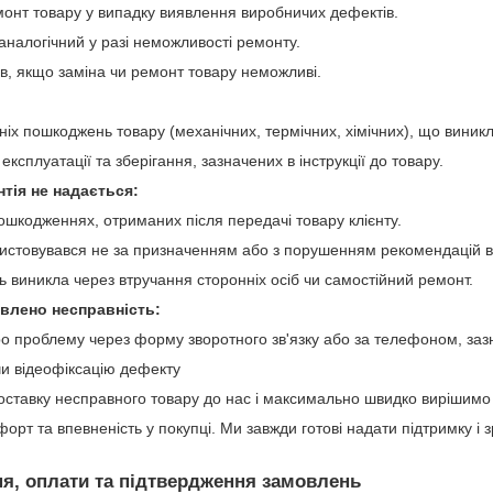
онт товару у випадку виявлення виробничих дефектів.
аналогічний у разі неможливості ремонту.
в, якщо заміна чи ремонт товару неможливі.
шніх пошкоджень товару (механічних, термічних, хімічних), що вини
ксплуатації та зберігання, зазначених в інструкції до товару.
нтія не надається:
ошкодженнях, отриманих після передачі товару клієнту.
истовувався не за призначенням або з порушенням рекомендацій 
 виникла через втручання сторонніх осіб чи самостійний ремонт.
влено несправність:
о проблему через форму зворотного зв'язку або за телефоном, зазн
чи відеофіксацію дефекту
оставку несправного товару до нас і максимально швидко вирішимо
рт та впевненість у покупці. Ми завжди готові надати підтримку і
, оплати та підтвердження замовлень