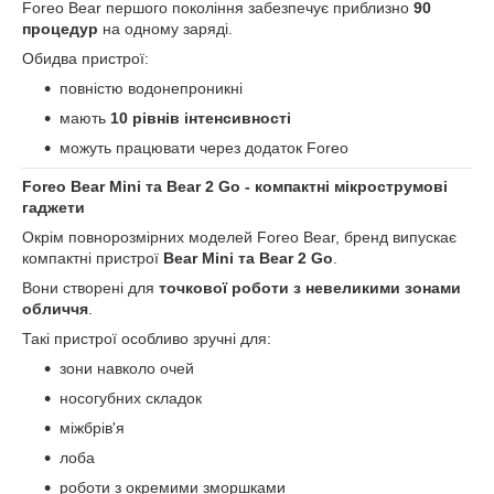
Foreo Bear першого покоління забезпечує приблизно
90
процедур
на одному заряді.
Обидва пристрої:
повністю водонепроникні
мають
10 рівнів інтенсивності
можуть працювати через додаток Foreo
Foreo Bear Mini та Bear 2 Go - компактні мікрострумові
гаджети
Окрім повнорозмірних моделей Foreo Bear, бренд випускає
компактні пристрої
Bear Mini та Bear 2 Go
.
Вони створені для
точкової роботи з невеликими зонами
обличчя
.
Такі пристрої особливо зручні для:
зони навколо очей
носогубних складок
міжбрів'я
лоба
роботи з окремими зморшками