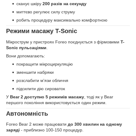
сканує шкіру
200 разів на секунду
миттєво регулює силу струму
робить процедуру максимально комфортною
Режими масажу T-Sonic
Мікрострум у пристроях Foreo поєднується з фірмовими
T-
Sonic пульсаціями
.
Вони допомагають:
покращити мікроциркуляцію
зменшити набряки
розслабити м'язи обличчя
підсилити дію сироваток
У
Bear 2 доступно 5 режимів масажу
, тоді як у Bear
першого покоління використовується один режим.
Автономність
Foreo Bear 2 може працювати
до 300 хвилин на одному
заряді
- приблизно 100-150 процедур.