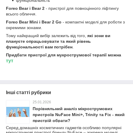
функціональність
Foreo Bear і Bear 2
- пристрої для повноцінного ліфтингу
всього обличчя.
Foreo Bear Mini і Bear 2 Go
- компактні моделі для роботи з
окремими зонами.
Тому найкращий вибір залежить від того,
які зони ви
плануєте опрацьовувати та який рівень
функціональності вам потрібен
.
Придбати пристрої для мукрострумової терапії можна
тут
Інші статті рубрики
25.01.2026
Порівняльний аналіз мікрострумових
пристроїв NuFace Mini+, Trinity та Fix - який
пристрій обрати?
Серед домашніх косметичних гаджетів особливо популярні
мікрострумові пристрої бренду NuFace – зокрема моделі