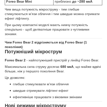
Foreo Bear Mini
приблизно
до ~280 мкА
Чим вища потужність мікроструму - тим глибше
стимулюються м'язи обличчя і тим швидше можна отримати
ефект ліфтингу.
При цьому компактні моделі мають нижчу потужність
спеціально - щоб делікатніше працювати з чутливими
зонами.
Чим Foreo Bear 2 відрізняється від Foreo Bear (1
покоління)
Потужніший мікрострум
Foreo Bear 2
- найпотужніший пристрій у лінійці Foreo Bear.
Максимальна сила струму досягає
680 мкА
, що майже вдвічі
більше, ніж у першого покоління Bear.
Це дозволяє:
глибше стимулювати м'язи обличчя
швидше отримувати ліфтинг-ефект
ефективніше працювати з віковими змінами
Нові режими мікроструму